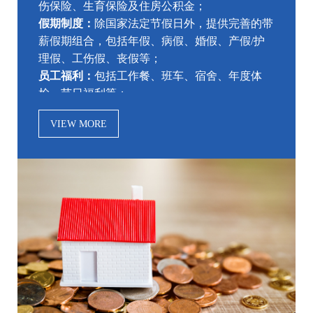
伤保险、生育保险及住房公积金；
假期制度：
除国家法定节假日外，提供完善的带
薪假期组合，包括年假、病假、婚假、产假/护
理假、工伤假、丧假等；
员工福利：
包括工作餐、班车、宿舍、年度体
检、节日福利等；
其他福利：
享有工会提供的各项福利与活动。
VIEW MORE