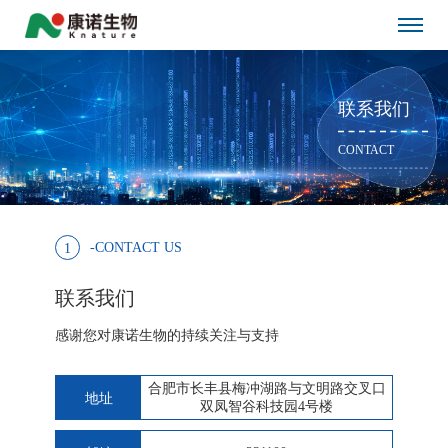
联系我们
CONTACT
-CONTACT US
1
联系我们
感谢您对康诺生物的持续关注与支持
合肥市长丰县梅冲湖路与文明路交叉口
地址
双凤智谷科技园4号楼