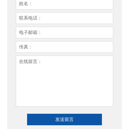
姓名：
联系电话：
电子邮箱：
传真：
在线留言：
发送留言